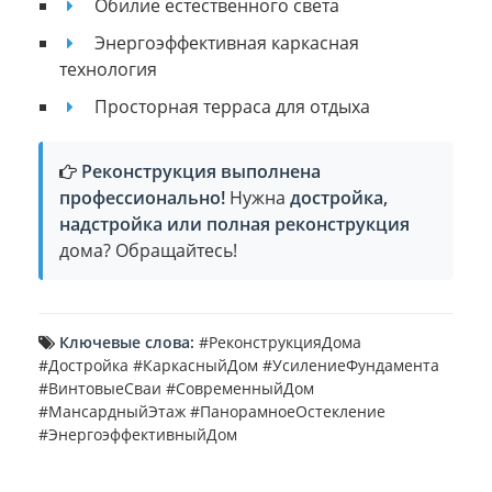
Обилие естественного света
Энергоэффективная каркасная
технология
Просторная терраса для отдыха
Реконструкция выполнена
профессионально!
Нужна
достройка,
надстройка или полная реконструкция
дома? Обращайтесь!
Ключевые слова:
#РеконструкцияДома
#Достройка #КаркасныйДом #УсилениеФундамента
#ВинтовыеСваи #СовременныйДом
#МансардныйЭтаж #ПанорамноеОстекление
#ЭнергоэффективныйДом