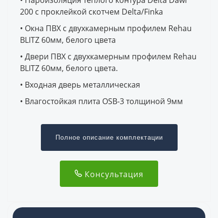
200 с проклейкой скотчем Delta/Finka
• Окна ПВХ с двухкамерным профилем Rehau
BLITZ 60мм, белого цвета
• Двери ПВХ с двухкамерным профилем Rehau
BLITZ 60мм, белого цвета.
• Входная дверь металлическая
• Влагостойкая плита OSB-3 толщиной 9мм
Полное описание комплектации
Консультация
Подготовка и проверка качества
Проверка теплого контура Аэродверью с
Выезд специалиста на участок для
Геотехнические изыскания методом
тепловизором
проведения предварительного обследования
Высота этажей