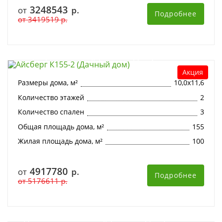
3248543
от
р.
Подробнее
от
3419519
р.
Айсберг К155-2 (Дачный дом)
Акция
Размеры дома, м²
10,0х11,6
Количество этажей
2
Количество спален
3
Общая площадь дома, м²
155
Жилая площадь дома, м²
100
4917780
от
р.
Подробнее
от
5176611
р.
Эдельвейс К197-2 (Дачный дом)