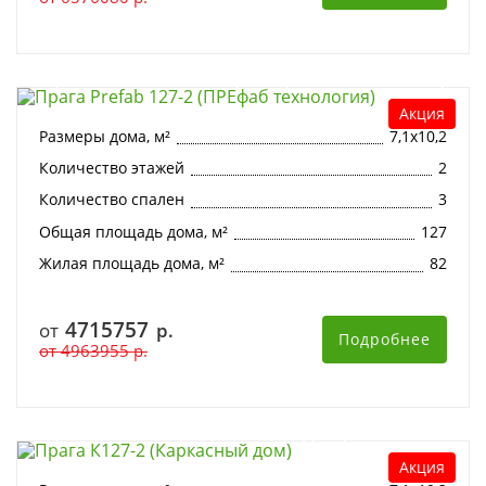
Прага Prefab 127-2 (ПРЕфаб технология)
Акция
Размеры дома, м²
7,1х10,2
Количество этажей
2
Количество спален
3
Общая площадь дома, м²
127
Жилая площадь дома, м²
82
4715757
от
р.
Подробнее
от
4963955
р.
Прага К127-2 (Каркасный дом)
Акция