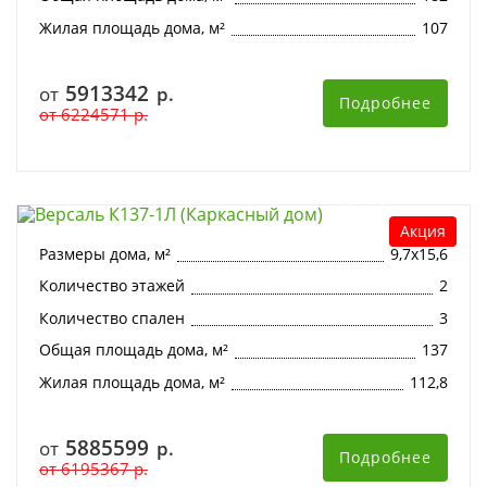
Жилая площадь дома, м²
107
5913342
от
р.
Подробнее
от
6224571
р.
Версаль К137-1Л (Каркасный дом)
Акция
Размеры дома, м²
9,7х15,6
Количество этажей
2
Количество спален
3
Общая площадь дома, м²
137
Жилая площадь дома, м²
112,8
5885599
от
р.
Подробнее
от
6195367
р.