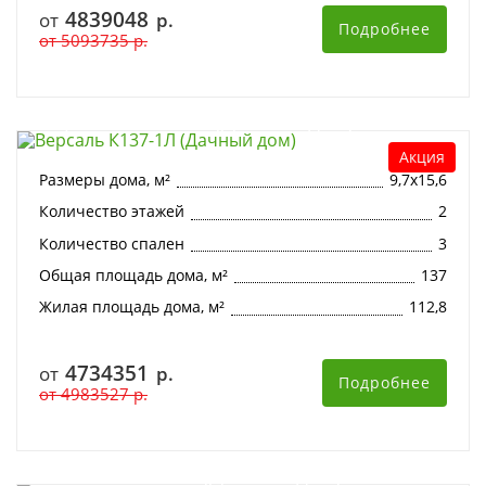
4839048
от
р.
Подробнее
от
5093735
р.
Версаль К137-1Л (Дачный дом)
Акция
Размеры дома, м²
9,7х15,6
Количество этажей
2
Количество спален
3
Общая площадь дома, м²
137
Жилая площадь дома, м²
112,8
4734351
от
р.
Подробнее
от
4983527
р.
Альпика К182-2 (Дачный дом)