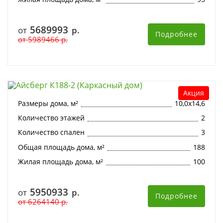
5689993
от
р.
Подробнее
от
5989466
р.
Айсберг К188-2 (Каркасный дом)
Акция
Размеры дома, м²
10,0х14,6
Количество этажей
2
Количество спален
3
Общая площадь дома, м²
188
Жилая площадь дома, м²
100
5950933
от
р.
Подробнее
от
6264140
р.