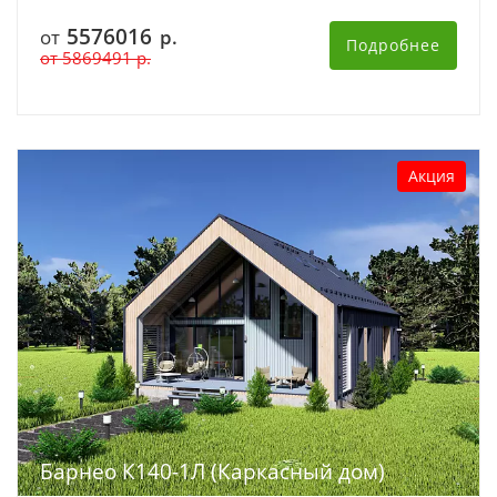
5576016
от
р.
Подробнее
от
5869491
р.
Акция
Барнео К140-1Л (Каркасный дом)