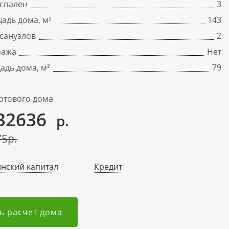
 спален
3
адь дома, м²
143
санузлов
2
ража
Нет
адь дома, м²
79
отового дома
32636
р.
75
р.
нский капитал
Кредит
ь расчет дома