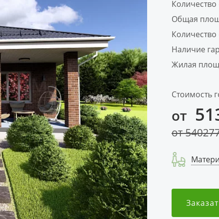
Количество
Общая площ
Количество 
Наличие га
Жилая площ
Стоимость г
51
от
от
54027
Матери
Заказат