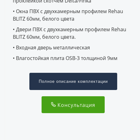
проклейкой скотчем Delta/Finka
• Окна ПВХ с двухкамерным профилем Rehau
BLITZ 60мм, белого цвета
• Двери ПВХ с двухкамерным профилем Rehau
BLITZ 60мм, белого цвета.
• Входная дверь металлическая
• Влагостойкая плита OSB-3 толщиной 9мм
Полное описание комплектации
Консультация
Подготовка и проверка качества
Проверка теплого контура Аэродверью с
Геотехнические изыскания методом пробного
тепловизором
Обработка биозащитой
бурения (2 скважины) для определения
параметров свайного фундамента
обработка биозащитой для дерева Neomid 430