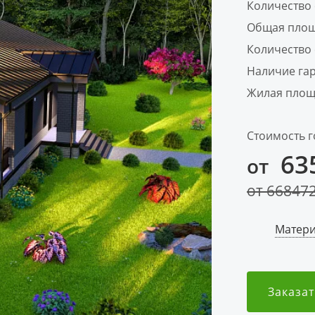
Количество
Общая площ
Количество 
Наличие га
Жилая площ
Стоимость г
63
от
от
66847
Матери
Заказат