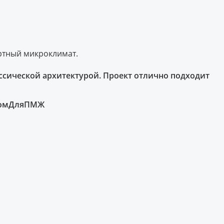
ртный микроклимат.
ссической архитектурой. Проект отлично подходит
ДомДляПМЖ