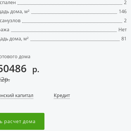
 спален
2
адь дома, м²
146
санузлов
2
ража
Нет
адь дома, м²
81
отового дома
50486
р.
22
р.
нский капитал
Кредит
ь расчет дома