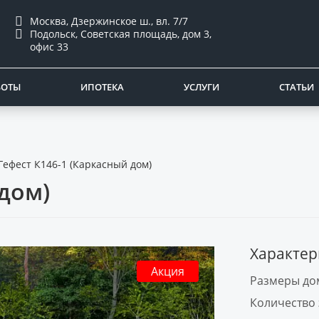
Москва, Дзержинское ш., вл. 7/7
Подольск, Советская площадь, дом 3,
офис 33
БОТЫ
ИПОТЕКА
УСЛУГИ
СТАТЬИ
Гефест К146-1 (Каркасный дом)
 дом)
Характер
Акция
Размеры дом
Количество