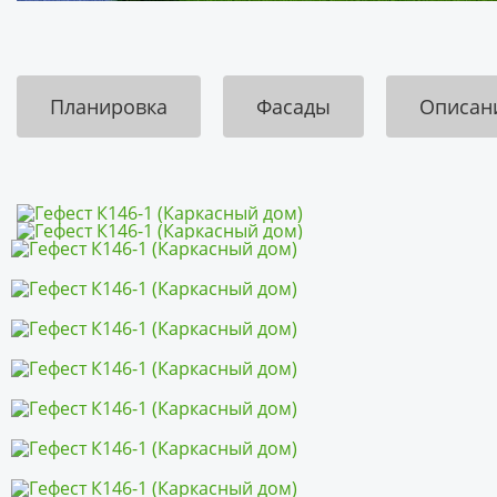
Планировка
Фасады
Описан