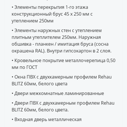
Включена в пределах 100 км от МКАД
теплоизоляция Rockwool лайт баттс,
• Элементы перекрытия 1-го этажа
деревянный каркас 45 x 195 мм,
конструкционный брус 45 x 250 мм с
ветрозащитная плита Белтермо / Aqua boards,
утеплением 250мм
гидроизоляционная мембрана Tyvek Solid,
• Элементы наружных стен с утеплением
вентиляционный зазор 35 x 70 мм, полоса от
плитным утеплителем 250мм. Наружная
мышей / насекомых. Наружная обшивка -
обшивка - планкен / имитация бруса (сосна
планкен / имитация бруса (сосна окрашена
окрашена RAL). Внутри гипсокартон в 2 слоя.
RAL) 20(22) x 130(145) мм. [Внутренняя отделка
не монтируется на заводе для облегчения
• Кровельное покрытие металлочерепица 0,50
доступа электрика /сантехника]
мм по ГОСТ
• Окна ПВХ с двухкамерным профилем Rehau
BLITZ 60мм, белого цвета
• Двери межкомнатные ламинированные
• Двери ПВХ с двухкамерным профилем Rehau
BLITZ 60мм, белого цвета.
• Входная дверь металлическая