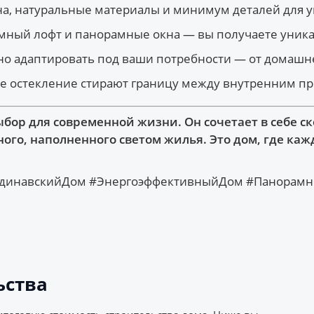
она, натуральные материалы и минимум деталей для 
омный лофт и панорамные окна — вы получаете уника
о адаптировать под ваши потребности — от домашне
ое остекление стирают границу между внутренним 
бор для современной жизни. Он сочетает в себе ск
о, наполненного светом жилья. Это дом, где кажд
динавскийДом #ЭнергоэффективныйДом #Панорамно
ьства