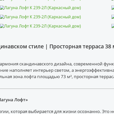
инавском стиле | Просторная терраса 38 
гармония скандинавского дизайна, современной фун
ение наполняет интерьер светом, а энергоэффективна
ная зона лофта площадью 73 м², просторная терраса 
Лагуна Лофт»
гии, которая выбирается для жизни осознанно. Это н