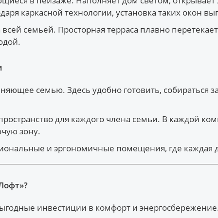
щиеся в пейзаже. Наполняет дом светом, открывает
даря каркасной технологии, установка таких окон вы
всей семьей. Просторная терраса плавно перетекает
одой.
и
яющее семью. Здесь удобно готовить, собираться за
ространство для каждого члена семьи. В каждой ком
очую зону.
ональные и эргономичные помещения, где каждая де
Лофт»?
выгодные инвестиции в комфорт и энергосбережение