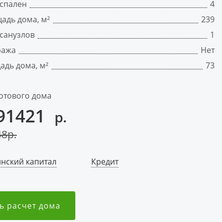
 спален
4
адь дома, м²
239
санузлов
1
ража
Нет
адь дома, м²
73
отового дома
91421
р.
48
р.
нский капитал
Кредит
ь расчет дома