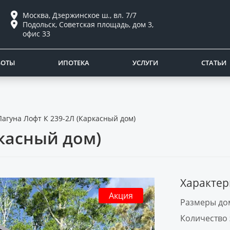
Москва, Дзержинское ш., вл. 7/7
Подольск, Советская площадь, дом 3,
офис 33
БОТЫ
ИПОТЕКА
УСЛУГИ
СТАТЬИ
Лагуна Лофт К 239-2Л (Каркасный дом)
ркасный дом)
Характер
Акция
Размеры дом
Количество