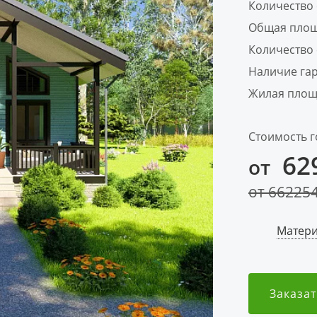
Количество
Общая площ
Количество 
Наличие га
Жилая площ
Стоимость г
62
от
от
66225
Матери
Заказат