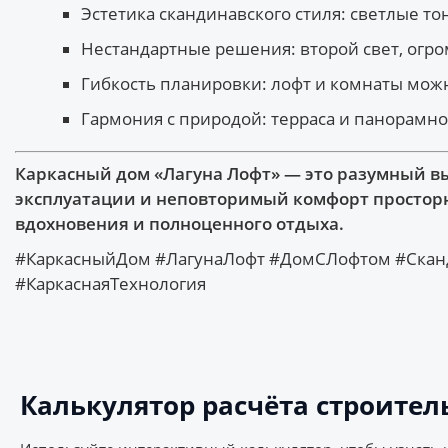
Эстетика скандинавского стиля: светлые т
Нестандартные решения: второй свет, огр
Гибкость планировки: лофт и комнаты можн
Гармония с природой: терраса и панорамн
Каркасный дом «Лагуна Лофт» — это разумный вы
эксплуатации и неповторимый комфорт просторног
вдохновения и полноценного отдыха.
#КаркасныйДом #ЛагунаЛофт #ДомСЛофтом #Скан
#КаркаснаяТехнология
Калькулятор расчёта строител