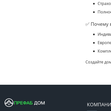
Страхо
Полное
✅ Почему 
Индиви
Европе
Компле
Создайте до
КОМПАНИ