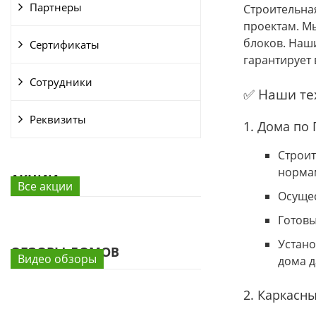
Партнеры
Строительна
проектам. Мы
блоков. Наш
Сертификаты
гарантирует 
Сотрудники
✅ Наши те
Реквизиты
1. Дома по
Строит
нормам
АКЦИИ
Все акции
Осущес
Готовы
Устано
ОБЗОРЫ ДОМОВ
Видео обзоры
дома д
2. Каркасн