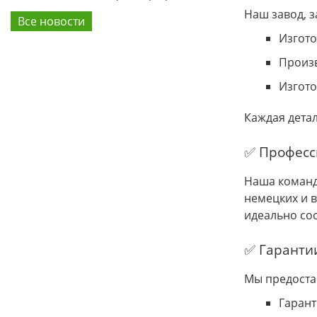
Наш завод, 
Все новости
Изгото
Произв
Изгото
Каждая детал
✅ Професс
Наша команд
немецких и 
идеально со
✅ Гарантии
Мы предоста
Гарант