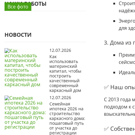
НАШИ РАБОТЫ
Строит
Все фото
надёжн
Энерго
для зд
НОВОСТИ
3. Дома из
12.07.2026
Преиму
Как
использовать
сейсмо
материнский
капитал, чтобы
Идеаль
построить
качественный
современный
✅ Наш опы
каркасный дом
12.07.2026
С 2013 года
Семейная
подходом к с
ипотека 2026 на
строительство
взыскательн
каркасного дома:
пошаговый путь
✅ Собстве
от участка до
регистрации