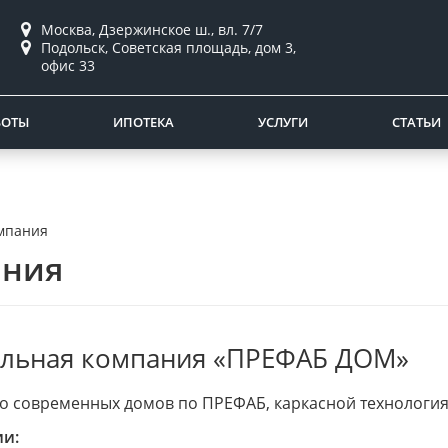
Москва, Дзержинское ш., вл. 7/7
Подольск, Советская площадь, дом 3,
офис 33
БОТЫ
ИПОТЕКА
УСЛУГИ
СТАТЬИ
мпания
ания
ельная компания «ПРЕФАБ ДОМ»
о современных домов по ПРЕФАБ, каркасной технология
ии: