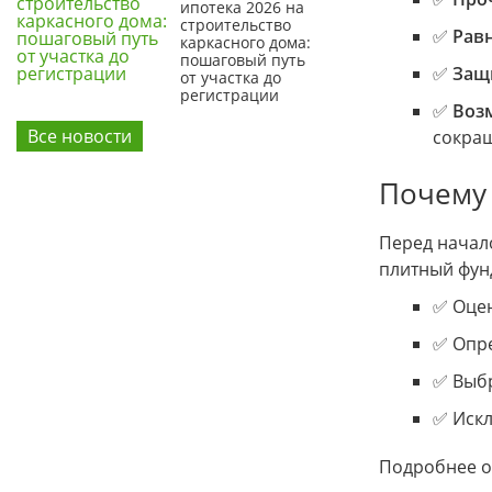
ипотека 2026 на
строительство
✅
Рав
каркасного дома:
пошаговый путь
✅
Защи
от участка до
регистрации
✅
Воз
Все новости
сокращ
Почему 
Перед начал
плитный фун
✅ Оцен
✅ Опре
✅ Выбр
✅ Искл
Подробнее о 