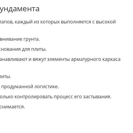
фундамента
тапов, каждый из которых выполняется с высокой
внивание грунта.
снования для плиты.
анавливают и вяжут элементы арматурного каркаса
литы.
я продуманной логистике.
только контролировать процесс его застывания.
снимается.