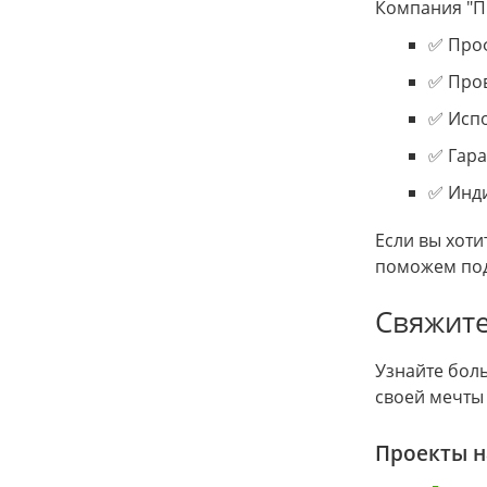
Компания "П
✅ Проф
✅ Пров
✅ Испо
✅ Гар
✅ Инди
Если вы хот
поможем под
Свяжите
Узнайте бол
своей мечты
Проекты 