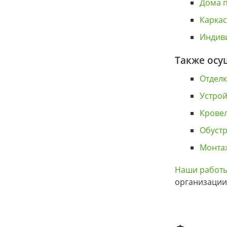
Дома п
Карка
Индив
Также осу
Отделк
Устрой
Крове
Обуст
Монта
Наши работ
организации