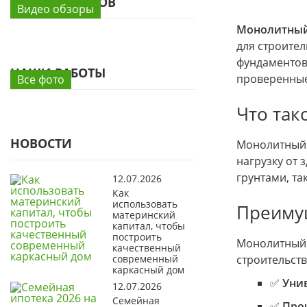
ОБЗОРЫ ДОМОВ
Видео обзоры
Монолитный
для строите
фундаментов
НАШИ РАБОТЫ
проверенные
Все фото
Что так
НОВОСТИ
Монолитный 
нагрузку от 
грунтами, та
12.07.2026
Как
использовать
Преиму
материнский
капитал, чтобы
построить
Монолитный 
качественный
современный
строительств
каркасный дом
✅
Уни
12.07.2026
Семейная
✅
Про