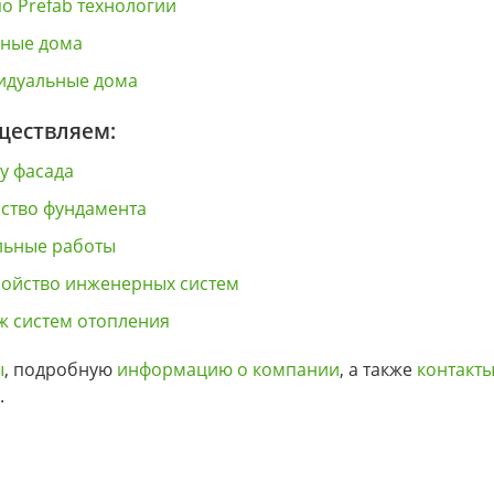
о Prefab технологии
сные дома
идуальные дома
ществляем:
у фасада
ство фундамента
льные работы
ройство инженерных систем
ж систем отопления
ы
, подробную
информацию о компании
, а также
контакт
.