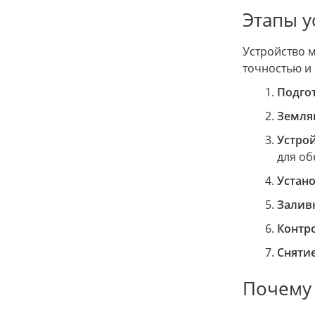
Этапы у
Устройство 
точностью и
Подгот
Земля
Устрой
для об
Устано
Заливк
Контро
Снятие
Почему