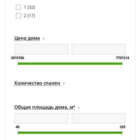
1 (
32
)
2 (
17
)
Цена дома
2015766
7707214
Количество спален
Общая площадь дома, м²
40
255