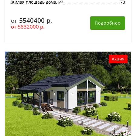
Жилая площадь дома, м²
70
5540400
от
р.
Подробнее
от
5832000
р.
Акция