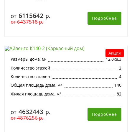
6115642
от
р.
Подробнее
от
6437518
р.
Айвенго К140-2 (Каркасный дом)
Акция
Размеры дома, м²
12,0х8,3
Количество этажей
2
Количество спален
4
Общая площадь дома, м²
140
Жилая площадь дома, м²
82
4632443
от
р.
Подробнее
от
4876256
р.