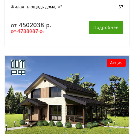
Жилая площадь дома, м²
57
4502038
от
р.
Подробнее
от
4738987
р.
Акция