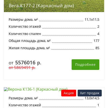
Вега К177-2 (Каркасный дом)
Размеры дома, м²
11,1х11,5
Количество этажей
2
Количество спален
4
Общая площадь дома, м²
177
Жилая площадь дома, м²
85
5576016
от
р.
Подробнее
от
5869491
р.
Верона К136-1 (Каркасный дом)
Акция
Хит продаж
Размеры дома, м²
13,0х14,5
Количество этажей
1