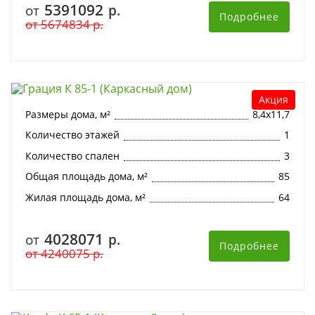
5391092
от
р.
Подробнее
от
5674834
р.
Грация К 85-1 (Каркасный дом)
Акция
Размеры дома, м²
8,4х11,7
Количество этажей
1
Количество спален
3
Общая площадь дома, м²
85
Жилая площадь дома, м²
64
4028071
от
р.
Подробнее
от
4240075
р.
Крафт К 65-1 (Каркасный дом)