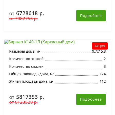
6728618
от
р.
Подробнее
от
7082756
р.
Барнео К140-1Л (Каркасный дом)
Акция
Размеры дома, м²
9,7х15,8
Количество этажей
2
Количество спален
3
Общая площадь дома, м²
174
Жилая площадь дома, м²
112
5817353
от
р.
Подробнее
от
6123529
р.