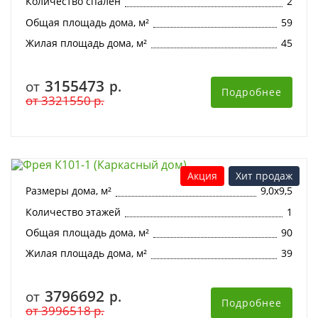
Количество спален
2
Общая площадь дома, м²
59
Жилая площадь дома, м²
45
3155473
от
р.
Подробнее
от
3321550
р.
Фрея К101-1 (Каркасный дом)
Акция
Хит продаж
Размеры дома, м²
9,0х9,5
Количество этажей
1
Общая площадь дома, м²
90
Жилая площадь дома, м²
39
3796692
от
р.
Подробнее
от
3996518
р.