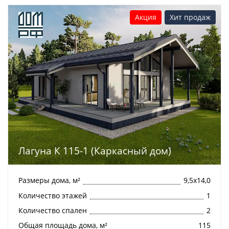
Акция
Хит продаж
Лагуна К 115-1 (Каркасный дом)
Размеры дома, м²
9,5х14,0
Количество этажей
1
Количество спален
2
Общая площадь дома, м²
115