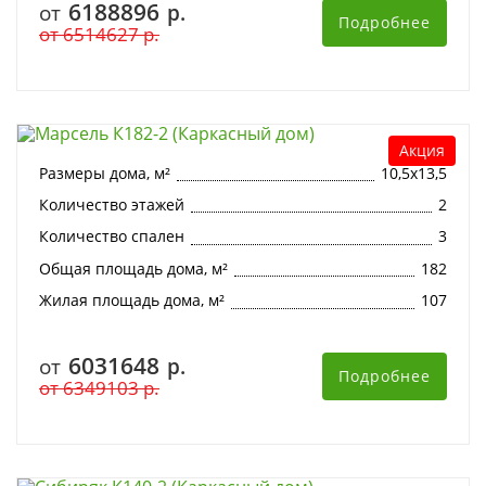
6188896
от
р.
Подробнее
от
6514627
р.
Марсель К182-2 (Каркасный дом)
Акция
Размеры дома, м²
10,5х13,5
Количество этажей
2
Количество спален
3
Общая площадь дома, м²
182
Жилая площадь дома, м²
107
6031648
от
р.
Подробнее
от
6349103
р.
Сибиряк К140-2 (Каркасный дом)