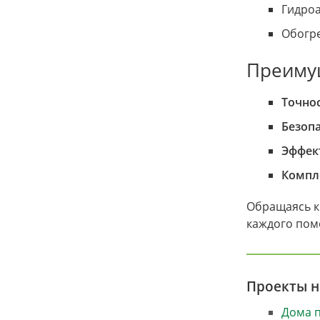
Гидроа
Обогре
Преимущ
Точно
Безопа
Эффек
Компл
Обращаясь к
каждого поме
Проекты 
Дома п