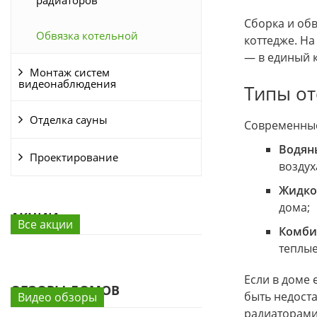
радиаторов
Сборка и об
Обвязка котельной
коттедже. На
— в единый 
Монтаж систем
видеонаблюдения
Типы от
Отделка сауны
Современные
Водян
Проектирование
воздух
Жидко
дома;
АКЦИИ
Все акции
Комби
теплые
Если в доме
ОБЗОРЫ ДОМОВ
быть недост
Видео обзоры
радиаторами