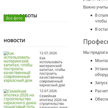
Важно учиты
В спал
НАШИ РАБОТЫ
Все фото
чтобы
В оста
Професс
НОВОСТИ
Мы предлага
12.07.2026
Как
Монтаж
использовать
материнский
Устано
капитал, чтобы
построить
обору
качественный
современный
Запуск
каркасный дом
Расчет
12.07.2026
Семейная
Обеспе
ипотека 2026 на
строительство
каркасного дома: