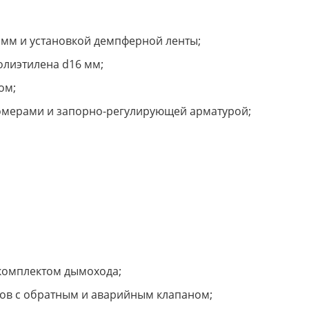
 мм и установкой демпферной ленты;
олиэтилена d16 мм;
ом;
домерами и запорно-регулирующей арматурой;
 комплектом дымохода;
ров с обратным и аварийным клапаном;