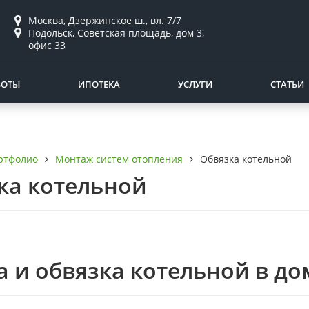
Москва, Дзержинское ш., вл. 7/7
Подольск, Советская площадь, дом 3,
офис 33
БОТЫ
ИПОТЕКА
УСЛУГИ
СТАТЬИ
ртфолио
Монтаж систем отопления
Обвязка котельной
ка котельной
а и обвязка котельной в до