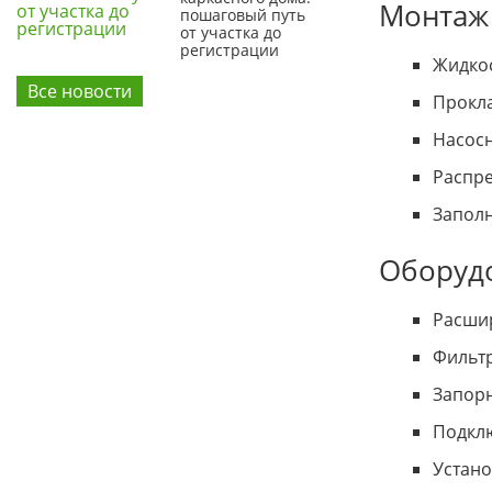
Монтаж
пошаговый путь
от участка до
регистрации
Жидкос
Все новости
Прокла
Насосн
Распре
Заполн
Оборуд
Расшир
Фильтр
Запорн
Подклю
Устано