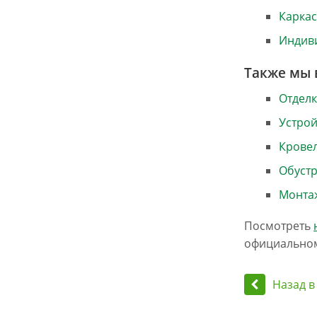
Карка
Индив
Также мы 
Отделк
Устрой
Крове
Обуст
Монта
Посмотреть
официальном
Назад в