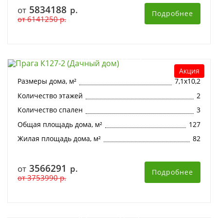
5834188
от
р.
Подробнее
от
6141250
р.
Прага К127-2 (Дачный дом)
Акция
Размеры дома, м²
7,1х10,2
Количество этажей
2
Количество спален
3
Общая площадь дома, м²
127
Жилая площадь дома, м²
82
3566291
от
р.
Подробнее
от
3753990
р.
Атлас К177-2 (Дачный дом)