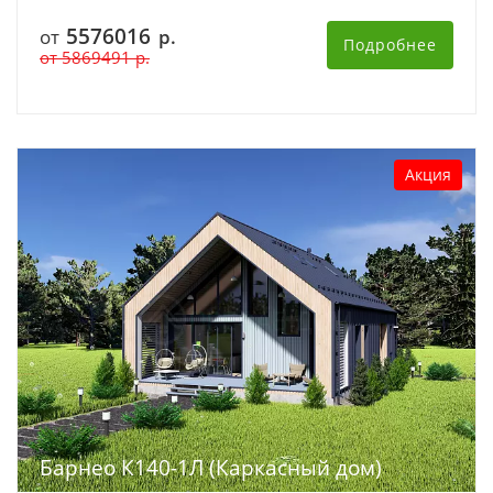
5576016
от
р.
Подробнее
от
5869491
р.
Акция
Барнео К140-1Л (Каркасный дом)