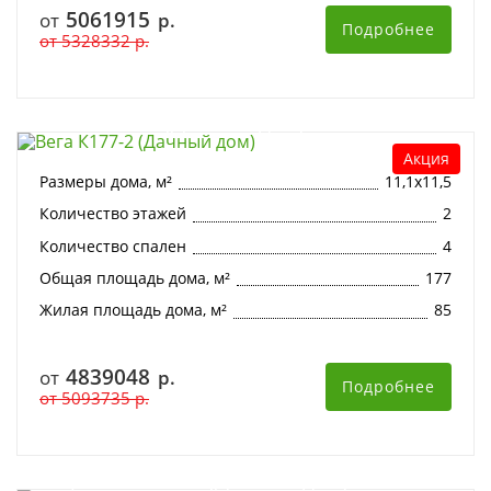
5061915
от
р.
Подробнее
от
5328332
р.
Вега К177-2 (Дачный дом)
Акция
Размеры дома, м²
11,1х11,5
Количество этажей
2
Количество спален
4
Общая площадь дома, м²
177
Жилая площадь дома, м²
85
4839048
от
р.
Подробнее
от
5093735
р.
Марсель К182-2 (Дачный дом)