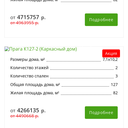
4715757
от
р.
Подробнее
от
4963955
р.
Прага К127-2 (Каркасный дом)
Акция
Размеры дома, м²
7,1х10,2
Количество этажей
2
Количество спален
3
Общая площадь дома, м²
127
Жилая площадь дома, м²
82
4266135
от
р.
Подробнее
от
4490668
р.